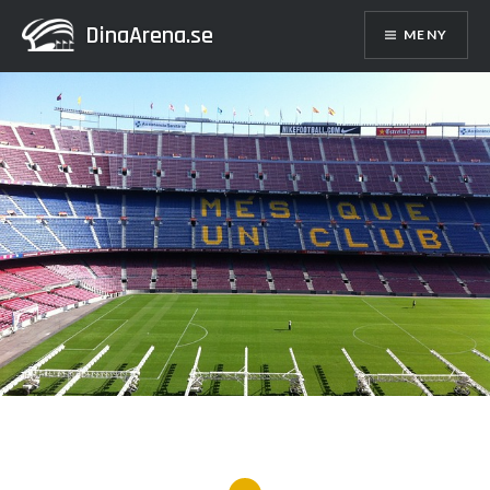
Hoppa
DinaArena.se
MENY
till
innehåll