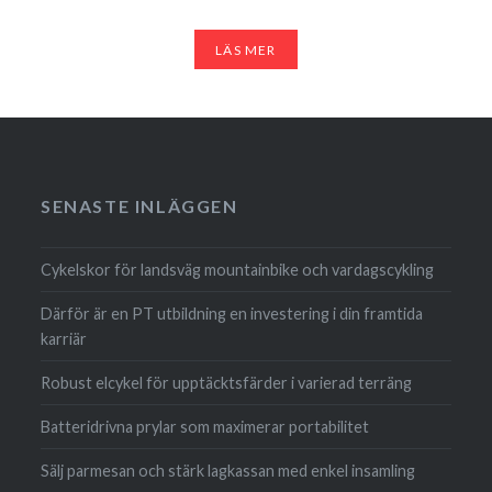
LÄS MER
SENASTE INLÄGGEN
Cykelskor för landsväg mountainbike och vardagscykling
Därför är en PT utbildning en investering i din framtida
karriär
Robust elcykel för upptäcktsfärder i varierad terräng
Batteridrivna prylar som maximerar portabilitet
Sälj parmesan och stärk lagkassan med enkel insamling