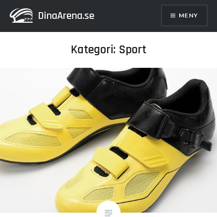
Hoppa
DinaArena.se
MENY
till
innehåll
Kategori: Sport